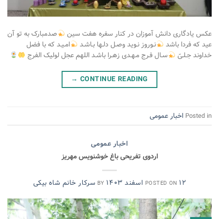
عکس یادگاری دانش آموزان در کنار سفره هفت سین
صدمبارک به تو آن
عید که فردا باشد
نـوروز نـوید وصـل دلـها بـاشـد
امـیـد که با فضل
خداوند جـلـیّ
سـال فـرج مـهـدی زهـرا باشـد اللهم عجل لولیک الفرج
→
CONTINUE READING
اخبار عمومی
Posted in
اخبار عمومی
اردوی تفریحی باغ خوشنویس مهریز
۱۲ اسفند ۱۴۰۳
سرکار خانم شاه بیکی
BY
POSTED ON