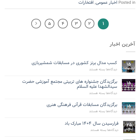
اخبار عمومی
افتخارات
,
Posted in
۱
۵
۴
۳
۲
آخرین اخبار
کسب مدال برنز کشوری در مسابقات شمشیربازی
۱۵
اردیبهشت
برای
دیدگاه‌ها
بسته هستند
کسب
مدال
برگزیدگان جشنواره های تربیتی مجتمع آموزشی حضرت
۱۵
برنز
سیدالشهدا علیه السلام
اردیبهشت
کشوری
در
برای
دیدگاه‌ها
بسته هستند
مسابقات
برگزیدگان
شمشیربازی
جشنواره
برگزیدگان مسابقات قرآنی فرهنگی هنری
۱۵
های
اردیبهشت
برای
دیدگاه‌ها
بسته هستند
تربیتی
برگزیدگان
مجتمع
مسابقات
آموزشی
فرارسیدن سال ۱۴۰۴ مبارک باد
۲۵
قرآنی
حضرت
اسفند
برای
فرهنگی
دیدگاه‌ها
بسته هستند
سیدالشهدا
هنری
فرارسیدن
علیه
سال
السلام