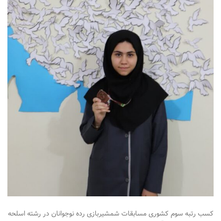
کسب رتبه سوم کشوری مسابقات شمشیربازی رده نوجوانان در رشته اسلحه