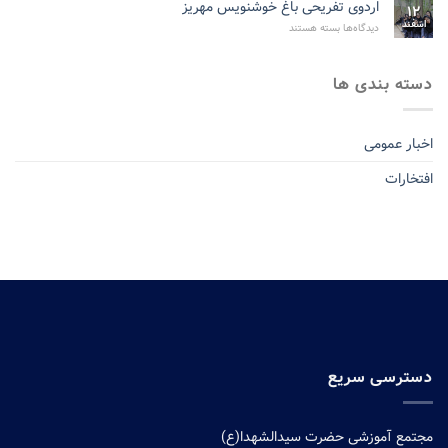
اردوی تفریحی باغ خوشنویس مهریز
۱۲
۱۴۰۴
اسفند
برای
مبارک
دیدگاه‌ها
بسته هستند
باد
اردوی
تفریحی
باغ
دسته بندی ها
خوشنویس
مهریز
اخبار عمومی
افتخارات
دسترسی سریع
مجتمع آموزشی حضرت سیدالشهدا(ع)