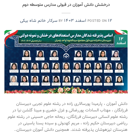
درخشش دانش آموزان در قبولی مدارس متوسطه دوم
۱۲ اسفند ۱۴۰۳
سرکار خانم شاه بیکی
BY
POSTED ON
۱۲
اسفند
دانش آموزان ، پارمیدا پورسالاری زاده در رشته علوم تجربی دبیرستان
فرزانگان ، مهتاب السادات پوررضائی و غزل خضری و مبینا گلشن نیا در
رشته علوم انسانی دبیرستان فرزانگان، ریحانه حاجی حسینی در رشته علوم
ریاضی دبیرستان حکیم زاده ، مریم کهدوئی و سیده یسنا یاسینی در
هنرستان تیزهوشان پذیرفته شدند. همچنین دانش آموزان دبیرستان..